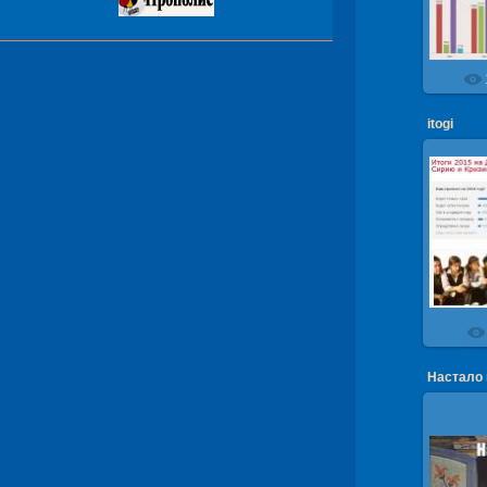
itogi
Итоги 
не опр
ВВП. 
прикрас
Настал