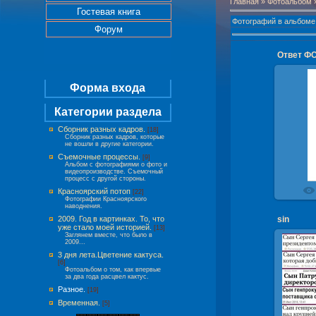
Главная
»
Фотоальбом
Гостевая книга
Фотографий в альбоме
Форум
Форма входа
Категории раздела
Отве
Сборник разных кадров.
[18]
цифре р
Сборник разных кадров, которые
не вошли в другие категории.
Съемочные процессы.
[9]
Альбом с фотографиями о фото и
видеопроизводстве. Съемочный
процесс с другой стороны.
Красноярский потоп
[22]
Фотографии Красноярского
наводнения.
2009. Год в картинках. То, что
sin
уже стало моей историей.
[13]
Заглянем вместе, что было в
2009...
3 дня лета.Цветение кактуса.
[6]
Фотоальбом о том, как впервые
за два года расцвел кактус.
Разное.
[19]
Временная.
[5]