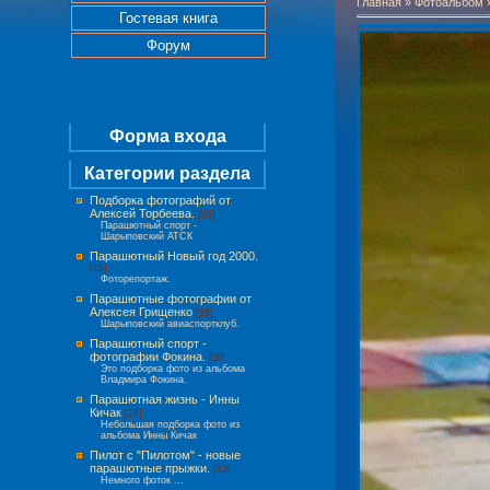
Главная
»
Фотоальбом
Гостевая книга
Форум
Форма входа
Категории раздела
Подборка фотографий от
Алексей Торбеева.
[26]
Парашютный спорт -
Шарыповский АТСК
Парашютный Новый год 2000.
[15]
Фоторепортаж.
Парашютные фотографии от
Алексея Грищенко
[16]
Шарыповский авиаспортклуб.
Парашютный спорт -
фотографии Фокина.
[30]
Это подборка фото из альбома
Владмира Фокина.
Парашютная жизнь - Инны
Кичак
[14]
Небольшая подборка фото из
альбома Инны Кичак
Пилот с "Пилотом" - новые
парашютные прыжки.
[13]
Немного фоток ...