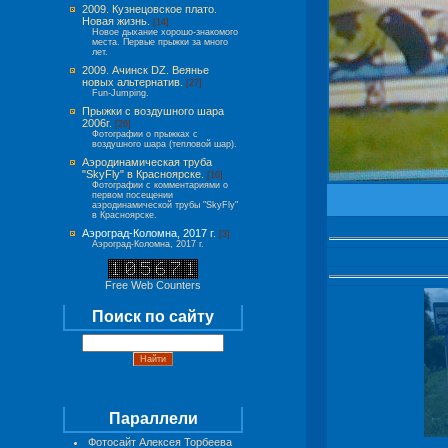
2009. Кузнецовское плато.
Новая жизнь.
[14]
Новое дыхание хорошо-знакомого
места. Первые прыжки за много
лет.
2009. Ачинск DZ. Веянье
новых альтернатив.
[27]
Fun-Jumping.
Прыжки с воздушного шара
2006г.
[26]
Фотографии о прыжках с
воздушного шара (тепловой шар).
Аэродинамическая труба
"SkyFly" в Красноярске.
[10]
Фотографии с комментариями о
первом посещении
аэродинамической трубы "SkyFly"
в Красноярске.
Аэроград-Коломна, 2017 г.
[3]
Аэроград-Коломна, 2017 г.
Free Web Counters
Поиск по сайту
Параллели
Фотосайт Алексея Торбеева