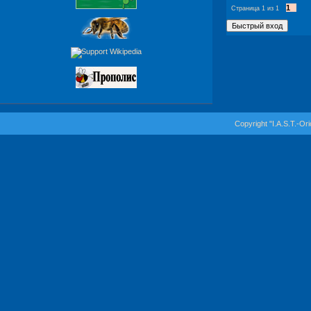
1
Страница
1
из
1
Copyright "I.A.S.T.-Or