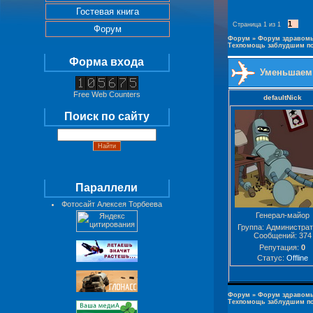
Гостевая книга
1
Страница
1
из
1
Форум
Форум
»
Форум здравомы
Техпомощь заблудшим по
Форма входа
Уменьшаем 
Free Web Counters
defaultNick
Поиск по сайту
Параллели
Фотосайт Алексея Торбеева
Генерал-майор
Группа: Администра
Сообщений:
374
Репутация:
0
Статус:
Offline
Форум
»
Форум здравомы
Техпомощь заблудшим по