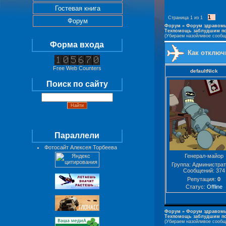
Гостевая книга
1
Страница
1
из
1
Форум
Форум
»
Форум здравомы
Техпомощь заблудшим по
(Убираем назойливое сообщ
Форма входа
Как отключ
Free Web Counters
defaultNick
Поиск по сайту
Параллели
Фотосайт Алексея Торбеева
Генерал-майор
Группа: Администра
Сообщений:
374
Репутация:
0
Статус:
Offline
Форум
»
Форум здравомы
Техпомощь заблудшим по
(Убираем назойливое сообщ