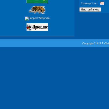
1
Страница
1
из
1
Copyright "I.A.S.T.-Or