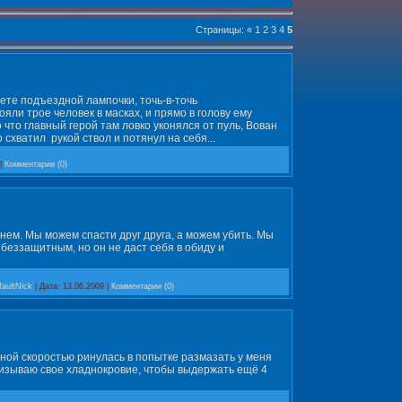
Страницы
:
«
1
2
3
4
5
вете подъездной лампочки, точь-в-точь
яли трое человек в масках, и прямо в голову ему
 что главный герой там ловко уконялся от пуль, Вован
схватил рукой ствол и потянул на себя...
|
Комментарии (0)
менем. Мы можем спасти друг друга, а можем убить. Мы
беззащитным, но он не даст себя в обиду и
faultNick
|
Дата:
13.06.2009
|
Комментарии (0)
еной скоростью ринулась в попытке размазать у меня
ризываю свое хладнокровие, что­бы выдержать ещё 4