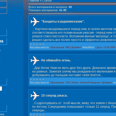
Главная
»
Статьи
Всего материалов в каталоге
:
49
Показано материалов
:
41-49
"Бандиты и радиомеханик".
... Картина воцарившаяся перед ним, в тускло-желтом с
соответствовала его похмельным ужасам - перед ним сто
уперся ствол пистолета. Вспомнив фильм 'матрица', и то
решил сделать все более просто и эффектно рефлексно 
ла
Рассказы юности
|
Просмотров:
699
|
Добавил:
defaultNick
|
Дата:
13.06.2009
.
е
Не обижайте огонь.
...Дар богов. Нам не жить друг без друга. Доказано вре
на равных. Зажигая спичку мы рождаем его маленьким и 
добравшись до пальцев заставит себя боятся...
Рассказы юности
|
Просмотров:
726
|
Author:
Алексей Грищенко
|
Добавил:
de
15 секунд ужаса.
...Cодрогнувшись от этой мысли, вижу, что земля с беш
по бетону. Секундомер показывает только 11 секунд. П
секунды...
ева