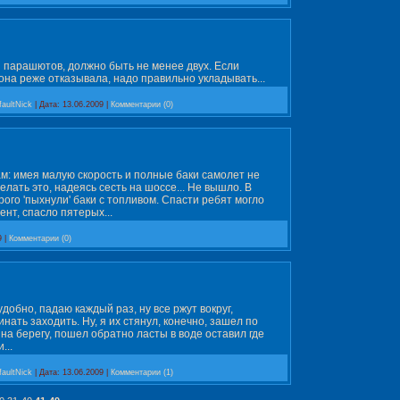
и парашютов, должно быть не менее двух. Если
она реже отказывала, надо правильно укладывать...
faultNick
|
Дата:
13.06.2009
|
Комментарии (0)
зам: имея малую скорость и полные баки самолет не
лать это, надеясь сесть на шоссе... Не вышло. В
рого 'пыхнули' баки с топливом. Спасти ребят могло
ент, спасло пятерых...
9
|
Комментарии (0)
удобно, падаю каждый раз, ну все ржут вокруг,
нать заходить. Ну, я их стянул, конечно, зашел по
л на берегу, пошел обратно ласты в воде оставил где
...
faultNick
|
Дата:
13.06.2009
|
Комментарии (1)