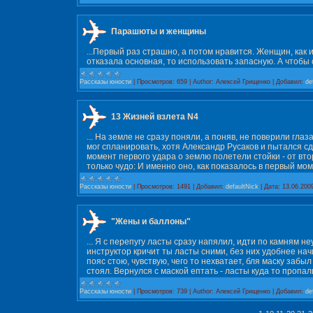
Парашюты и женщины
...Первый раз страшно, а потом нравится. Женщин, как 
отказала основная, то использовать запасную. А чтобы 
Рассказы юности
|
Просмотров:
659
|
Author:
Алексей Грищенко
|
Добавил:
de
13 Жизней взлета N4
... На земле не сразу поняли, а поняв, не поверили гла
мог спланировать, хотя Александр Русаков и пытался сде
момент первого удара о землю полетели стойки - от вто
только чудо: И именно оно, как показалось в первый мом
Рассказы юности
|
Просмотров:
1491
|
Добавил:
defaultNick
|
Дата:
13.06.200
"Жены и баллоны"
... Я с перепугу ласты сразу напялил, идти по камням не
инструктор кричит ты ласты сними, без них удобнее начи
пояс стою, чувствую, чего то нехватает, бля маску забы
стоял. Вернулся с маской ептать - ласты куда то пропали
Рассказы юности
|
Просмотров:
739
|
Author:
Алексей Грищенко
|
Добавил:
de