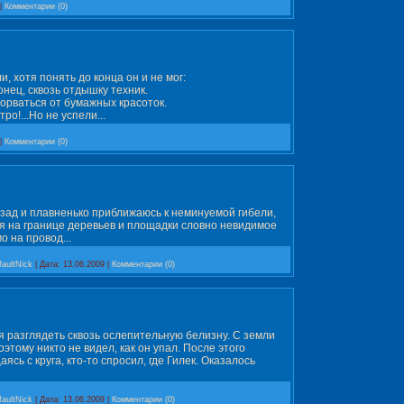
|
Комментарии (0)
, хотя понять до конца он и не мог:
онец, сквозь отдышку техник.
оторваться от бумажных красоток.
о!...Но не успели...
|
Комментарии (0)
назад и плавненько приближаюсь к неминуемой гибели,
ся на границе деревьев и площадки словно невидимое
о на провод...
faultNick
|
Дата:
13.06.2009
|
Комментарии (0)
ая разглядеть сквозь ослепительную белизну. С земли
этому никто не видел, как он упал. После этого
ясь с круга, кто-то спросил, где Гилек. Оказалось
faultNick
|
Дата:
13.06.2009
|
Комментарии (0)