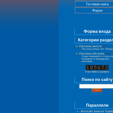
Гостевая книга
Форум
Форма входа
Категории разде
Рассказы юности
[16]
Рассказы юнных лет. Обзоры
Рассказы обо всем.
[33]
Сюда помещаются статьи н
вошедшие в предыдущие
категории.
Free Web Counters
Поиск по сайту
Параллели
Фотосайт Алексея Торбе