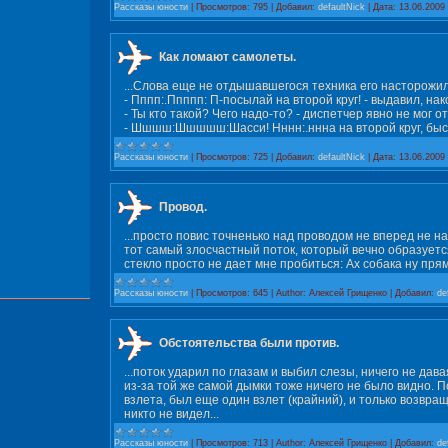
Рассказы юности
|
Просмотров:
795
|
Добавил:
defaultNick
|
Дата:
13.06.2009
Как ломают самолеты.
...Cлова еще не отдышавшегося техника его насторожили
- Пппп:.Ппппп: П-посылай на второй круг! - выдавил, нак
- Ты кто такой? Чего надо-то? - диспетчер явно не мог 
- Шшшш:Шшшшш:Шасси! Нннн:.ннна на второй круг, быстр
Рассказы юности
|
Просмотров:
725
|
Добавил:
defaultNick
|
Дата:
13.06.2009
Провод.
...просто повис точненько над проводом не вперед не 
тот самый злосчастный поток, который вечно образует
стекло просто не дает мне пробиться: Ах собака ну прям
Рассказы юности
|
Просмотров:
645
|
Author:
Алексей Грищенко
|
Добавил:
de
Обстоятельства были против.
...поток ударил по глазам и выбил слезы, ничего не дав
из-за той же самой дымки тоже ничего не было видно. По
взлета, был еще один взлет (крайний), и только возвраща
никто не видел...
Рассказы юности
|
Просмотров:
713
|
Author:
Алексей Грищенко
|
Добавил:
de