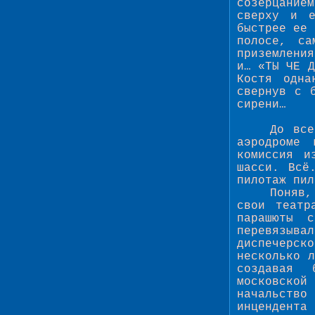
созерцание
сверху и е
быстрее ее 
полосе, са
приземлени
и… «ТЫ ЧЕ Д
Костя одна
свернув с 
сирени…
До все
аэродроме 
комиссия и
шасси. Всё
пилотаж пил
Поняв,
свои театр
парашюты 
перевязывал
диспечерск
несколько 
создавая 
московской
начальств
инцендента 