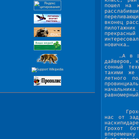
класс, рай
пошел на к
расслабивш
переливающ
вконец расс
пилотажник
прекрасный
интересова
новичка…
…А в э
дайверов, к
сонный тех
такими же 
летного п
провинциаль
начальник
равномерный
Грох
нас от зад
наскипидар
Грохот бо
вперемешку