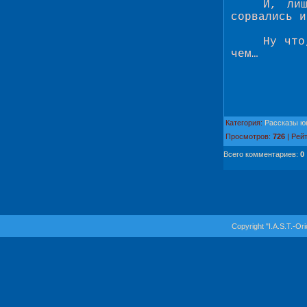
И, ли
сорвались и
Ну что
чем…
Категория
:
Рассказы ю
Просмотров
:
726
|
Рейт
Всего комментариев
:
0
Copyright "I.A.S.T.-Or