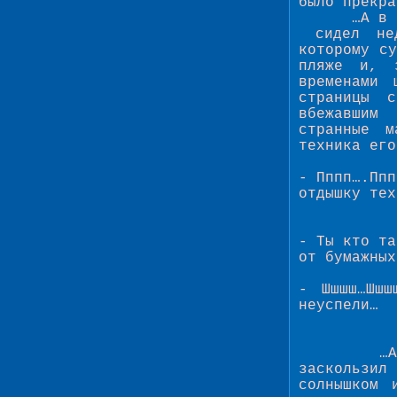
было прекра
…А в 
сидел не
которому с
пляже и, 
временами 
страницы с
вбежавшим
странные м
техника его
- Пппп….Ппп
отдышку тех
- Ты кто та
от бумажных
- Шшшш…Шшш
неуспели…
…
заскользил
солнышком 