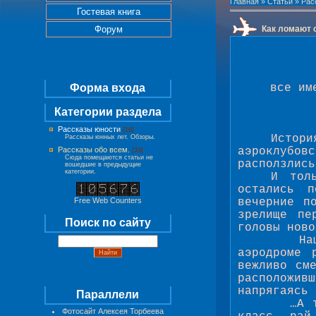
Главная
»
Статьи
»
Рас
Гостевая книга
Форум
Как ломают 
Форма входа
все им
Категории раздела
Рассказы юности
[16]
Истор
Рассказы юнных лет. Обзоры.
Рассказы обо всем.
аэроклубов
[33]
Сюда помещаются статьи не
расползлись
вошедшие в предыдущие
категории.
И тол
остались п
Free Web Counters
вечерние п
зрелище пе
Поиск по сайту
головы ново
На
аэродроме 
вежливо см
расположи
напрягаясь 
Параллели
…А 
Фотосайт Алексея Торбеева