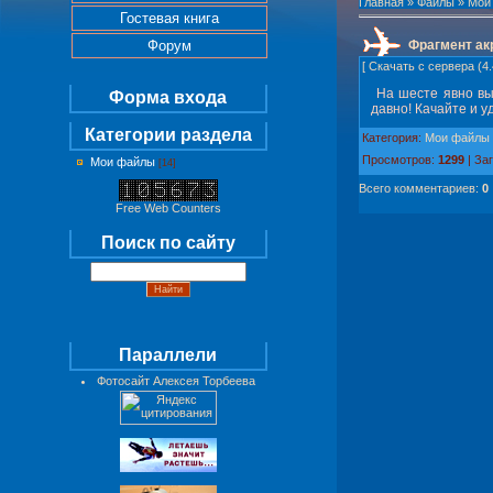
Главная
»
Файлы
»
Мои
Гостевая книга
Форум
Фрагмент ак
[
Скачать с сервера
(4.
На шесте явно вых
Форма входа
давно! Качайте и у
Категории раздела
Категория
:
Мои файлы
Просмотров
:
1299
|
Заг
Мои файлы
[14]
Всего комментариев
:
0
Free Web Counters
Поиск по сайту
Параллели
Фотосайт Алексея Торбеева