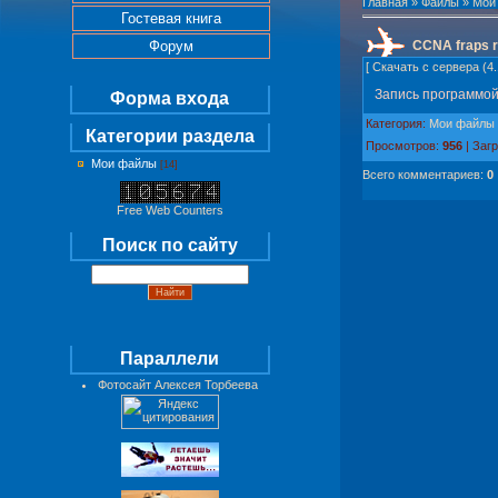
Главная
»
Файлы
»
Мои
Гостевая книга
Форум
CCNA fraps r
[
Скачать с сервера
(4.
Запись программой
Форма входа
Категория
:
Мои файлы
Категории раздела
Просмотров
:
956
|
Загр
Мои файлы
[14]
Всего комментариев
:
0
Free Web Counters
Поиск по сайту
Параллели
Фотосайт Алексея Торбеева