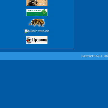
Copyright "I.A.S.T.-Or